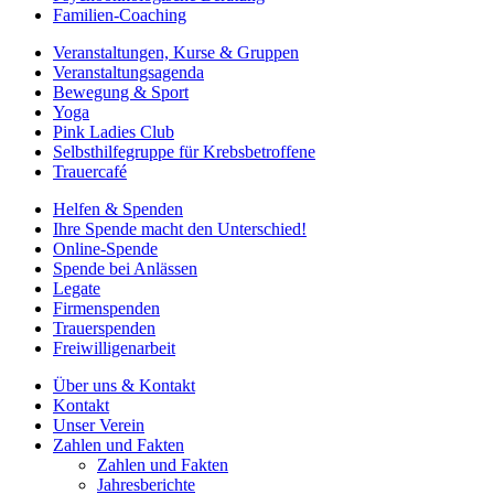
Familien-Coaching
Veranstaltungen, Kurse & Gruppen
Veranstaltungsagenda
Bewegung & Sport
Yoga
Pink Ladies Club
Selbsthilfegruppe für Krebsbetroffene
Trauercafé
Helfen & Spenden
Ihre Spende macht den Unterschied!
Online-Spende
Spende bei Anlässen
Legate
Firmenspenden
Trauerspenden
Freiwilligenarbeit
Über uns & Kontakt
Kontakt
Unser Verein
Zahlen und Fakten
Zahlen und Fakten
Jahresberichte