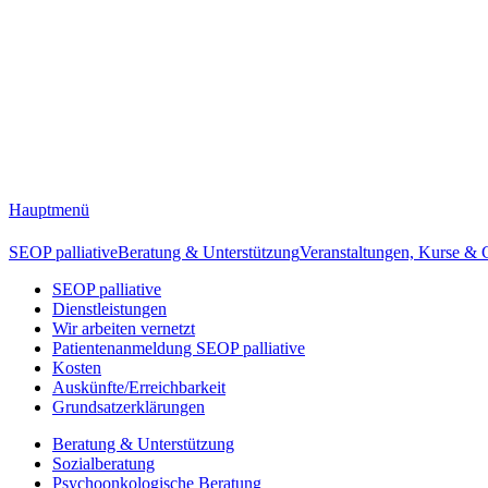
Hauptmenü
SEOP palliative
Beratung & Unterstützung
Veranstaltungen, Kurse &
SEOP palliative
Dienstleistungen
Wir arbeiten vernetzt
Patientenanmeldung SEOP palliative
Kosten
Auskünfte/Erreichbarkeit
Grundsatzerklärungen
Beratung & Unterstützung
Sozialberatung
Psychoonkologische Beratung