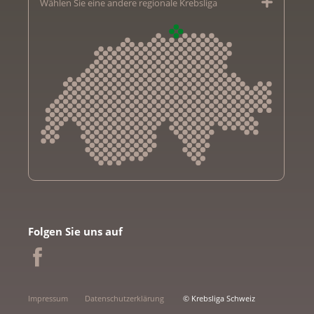
Wählen Sie eine andere regionale Krebsliga
Krebsliga Aargau
Krebsliga beider Basel
Folgen Sie uns auf
Krebsliga Bern
Krebsliga Freiburg
Ligue genevoise contre le cancer
Krebsliga Graubünden
Impressum
Datenschutzerklärung
© Krebsliga Schweiz