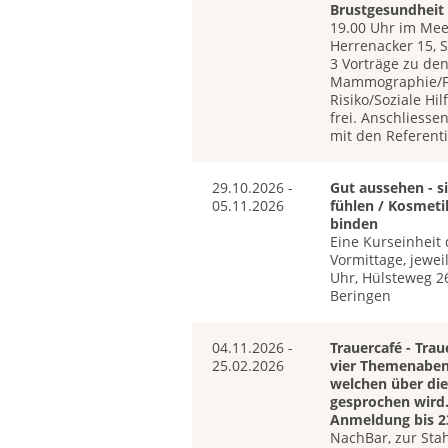
Brustgesundheit
19.00 Uhr im Mee
Herrenacker 15, 
3 Vorträge zu de
Mammographie/F
Risiko/Soziale Hilf
frei. Anschliesse
mit den Referent
29.10.2026 -
Gut aussehen - s
05.11.2026
fühlen / Kosmeti
binden
Eine Kurseinheit 
Vormittage, jewei
Uhr, Hülsteweg 2
Beringen
04.11.2026 -
Trauercafé - Trau
25.02.2026
vier Themenaben
welchen über die
gesprochen wird.
Anmeldung bis 2
NachBar, zur Stah