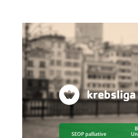
B
SEOP palliative
Un