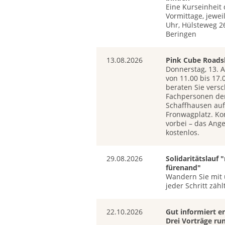
Eine Kurseinheit 
Vormittage, jewei
Uhr, Hülsteweg 2
Beringen
13.08.2026
Pink Cube Road
Donnerstag, 13. 
von 11.00 bis 17.
beraten Sie vers
Fachpersonen der
Schaffhausen au
Fronwagplatz. K
vorbei – das Ange
kostenlos.
29.08.2026
Solidaritätslauf
fürenand"
Wandern Sie mit 
jeder Schritt zählt
22.10.2026
Gut informiert e
Drei Vorträge r