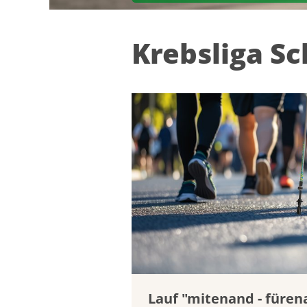
Krebsliga S
Lauf "mitenand - füre