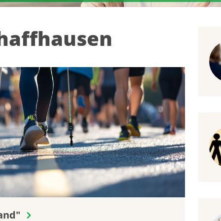
chaffhausen
nand"