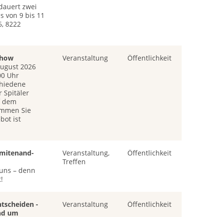
dauert zwei
ls von 9 bis 11
6, 8222
show
Veranstaltung
Öffentlichkeit
August 2026
00 Uhr
chiedene
 Spitäler
f dem
ommen Sie
bot ist
 "mitenand-
Veranstaltung,
Öffentlichkeit
Treffen
uns – denn
!
ntscheiden -
Veranstaltung
Öffentlichkeit
und um