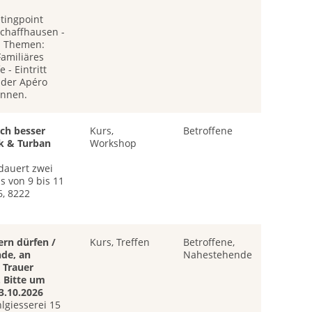
tingpoint
Schaffhausen -
n Themen:
amiliäres
e - Eintritt
nder Apéro
innen.
ich besser
Kurs,
Betroffene
k & Turban
Workshop
dauert zwei
ls von 9 bis 11
6, 8222
ern dürfen /
Kurs, Treffen
Betroffene,
de, an
Nahestehende
 Trauer
 Bitte um
3.10.2026
lgiesserei 15