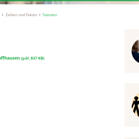
t
Zahlen und Fakten
Statuten
haffhausen
(
pdf
,
837 KB
)