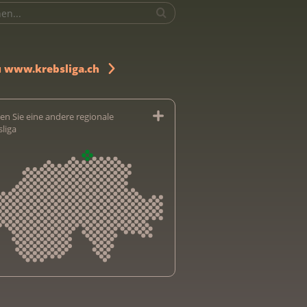
u www.krebsliga.ch
en Sie eine andere regionale
sliga
sliga Aargau
sliga beider Basel