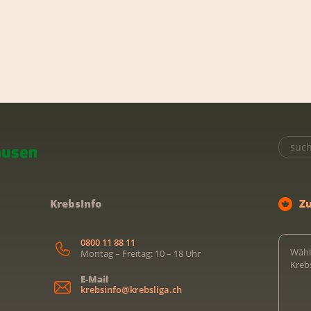
KrebsInfo
Z
0800 11 88 11
Wähl
Montag – Freitag: 10 – 18 Uhr
Kreb
E-Mail
krebsinfo@krebsliga.ch