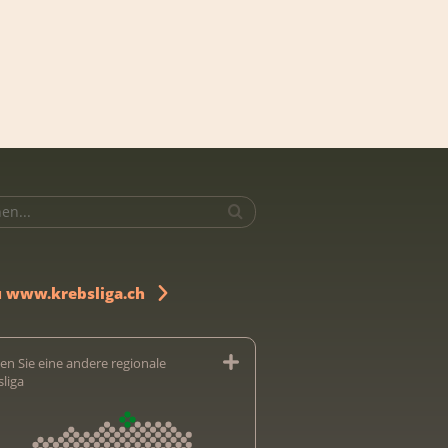
u www.krebsliga.ch
en Sie eine andere regionale
sliga