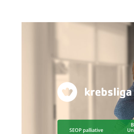
B
SEOP palliative
Un