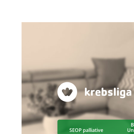
B
SEOP palliative
Un