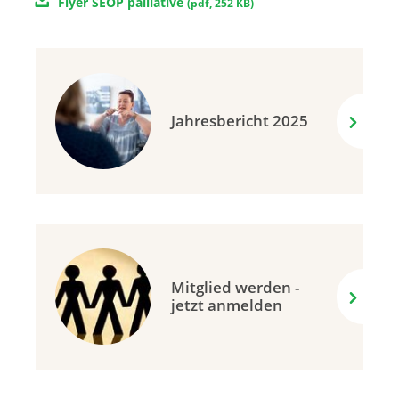
Flyer SEOP palliative
(
pdf
,
252 KB
)
Jahresbericht 2025
Mitglied werden -
jetzt anmelden