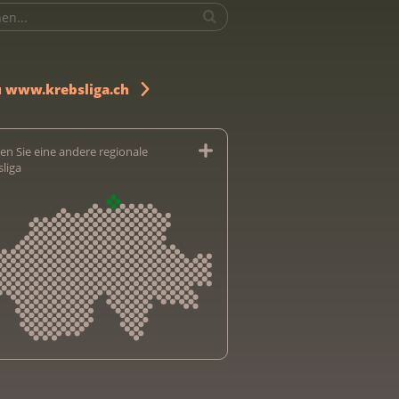
u www.krebsliga.ch
en Sie eine andere regionale
sliga
sliga Aargau
sliga beider Basel