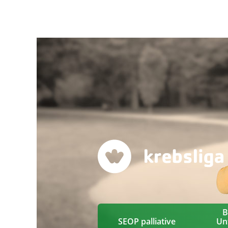
B
SEOP palliative
Un