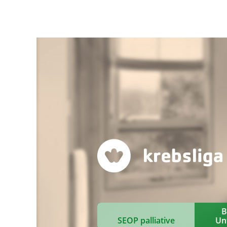
B
SEOP palliative
Un