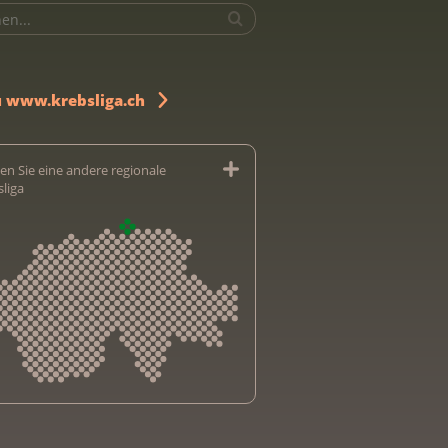
u www.krebsliga.ch
en Sie eine andere regionale
sliga
sliga Aargau
sliga beider Basel